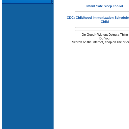
Infant Safe Sleep Toolkit
CDC: Childhood Immunization Scheduler
Child
Do Good - Without Doing a Thing
Do You:
Search on the Internet, shop on-line or e