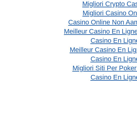
Migliori Crypto Ca
Migliori Casino On
Casino Online Non Aam
Meilleur Casino En Lign
Casino En Lign
Meilleur Casino En Li
Casino En Lign
Migliori Siti Per Poke
Casino En Lign