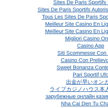
Sites De Paris Sportifs
Sites De Paris Sportifs Autor
Tous Les Sites De Paris Spo
Meilleur Site Casino En Li
Meilleur Site Casino En Li
Migliori Casino On
Casino App
Siti Scommesse Con 
Casino Con Prelievo
Sweet Bonanza Conte
Pari Sportif Uf
出金が早いオン
ライブカジノハウス本
зарубежные онлайн кази
Nha Cai Den Tu Ch